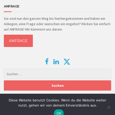
ANFRAGE
Sie sind nun den ganzen Weg bis hierhergekommen und haben ein
Anliegen, eine Frage oder wünschen ein Angebot? Klicken Sie einfach
auf ANFRAGE! Wir kümmern uns darum.
ANFRAGE
Diese Website benutzt Cookies. Wenn du die Website weiter
DATENSCHUTZ
|
IMPRESSUM
nutzt, gehen wir von deinem Einverständnis aus.
COPYRIGHT © 2016-heute
Kettner Dachdecker GmbH.
All rights
OK